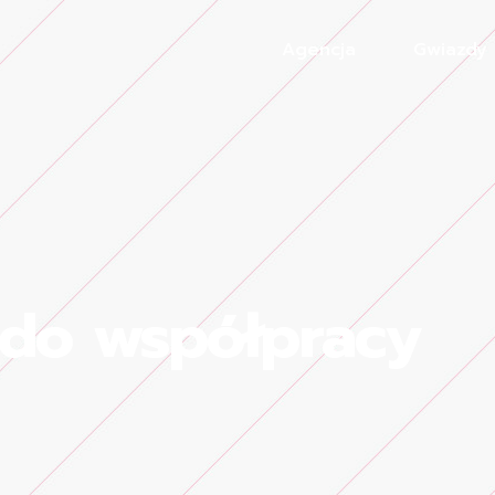
Agencja
Gwiazdy
do współpracy