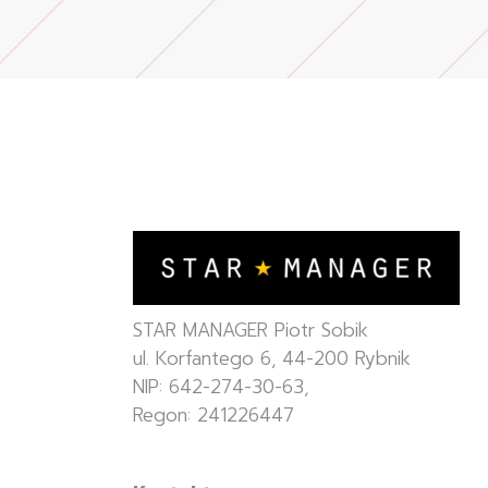
STAR MANAGER Piotr Sobik
ul. Korfantego 6, 44-200 Rybnik
NIP: 642-274-30-63,
Regon: 241226447