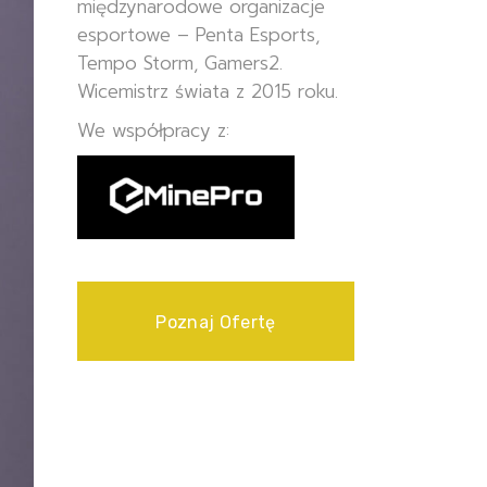
międzynarodowe organizacje
esportowe – Penta Esports,
Tempo Storm, Gamers2.
Wicemistrz świata z 2015 roku.
We współpracy z:
Poznaj Ofertę