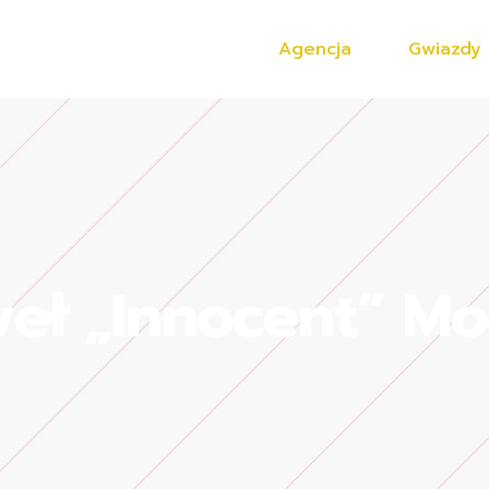
Agencja
Gwiazdy
eł „Innocent” M