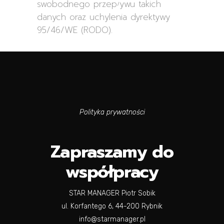
swobodnego przepływu takich
danych oraz uchylenia dyrektywy
95/46/WE (RODO).
Polityka prywatności
Zapraszamy do
współpracy
STAR MANAGER Piotr Sobik
ul. Korfantego 6, 44-200 Rybnik
info@starmanager.pl